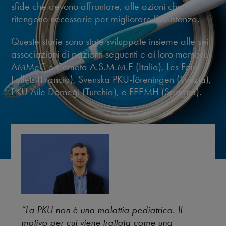
sfide che devono affrontare, alle azioni che
ritengono necessarie per migliorare l’assistenza.
Queste storie sono state sviluppate insieme alle sei
associazioni di pazienti seguenti e ai loro membri:
AMMeC e Cometa A.S.M.M.E (Italia), Les Feux
Follets (Francia), Svenska PKU-föreningen (Svezia),
PKU Aile Derneği (Turchia), e FEEMH (Spagna).
“La PKU non è una malattia pediatrica. Il
motivo per cui viene trattata come una