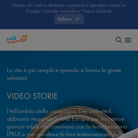
Questo sito web è destinato a pazienti e operatori sanitari in
Europa, Canada, Australia e Nuova Zelanda
Italiano
La vita è più semplice quando si hanno le giuste
soluzioni
VIDEO STORIE
Nell’ambito della campagna Live Unlimited,
abbiamo viaggiato in tutta Europa per incontrare
giovani adulti che convivono con la fenilchetonuria
(PKU) e per ascoltare le loro testimonianze, dalle