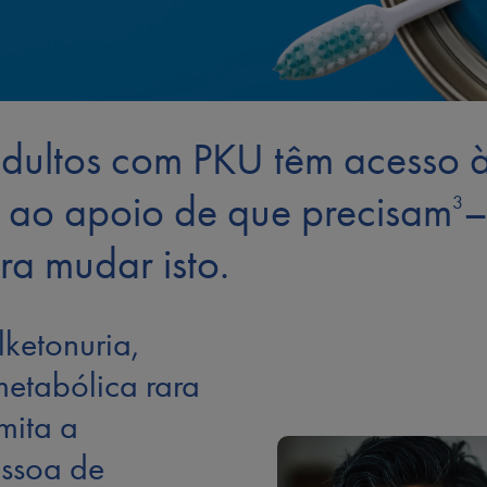
ultos com PKU têm acesso à
 e ao apoio de que precisam
–
3
a mudar isto.
lketonuria,
etabólica rara
mita a
ssoa de