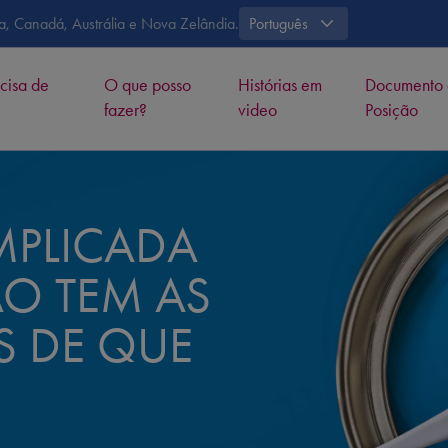
pa, Canadá, Austrália e Nova Zelândia.
Português
cisa de
O que posso
Histórias em
Documento
fazer?
video
Posição
MPLICADA
O TEM AS
S DE QUE