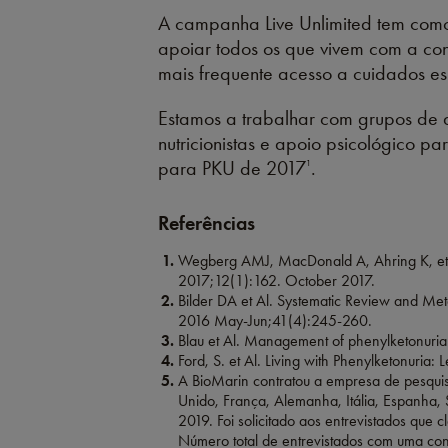
A campanha Live Unlimited tem como
apoiar todos os que vivem com a cond
mais frequente acesso a cuidados es
Estamos a trabalhar com grupos de do
nutricionistas e apoio psicológico p
para PKU de 2017
.
1
Referências
Wegberg AMJ, MacDonald A, Ahring K, et al
2017;12(1):162. October 2017.
Bilder DA et Al. Systematic Review and Met
2016 May-Jun;41(4):245-260.
Blau et Al. Management of phenylketonuria
Ford, S. et Al. Living with Phenylketonuri
A BioMarin contratou a empresa de pesquisa
Unido, França, Alemanha, Itália, Espanha, S
2019. Foi solicitado aos entrevistados que
Número total de entrevistados com uma co