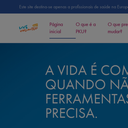
Este site destina-se apenas a profissionais de saúde na Euro
Página
O que é a
O que pre
inicial
PKU?
mudar?
A VIDA É CO
QUANDO NÃ
FERRAMENTA
PRECISA.