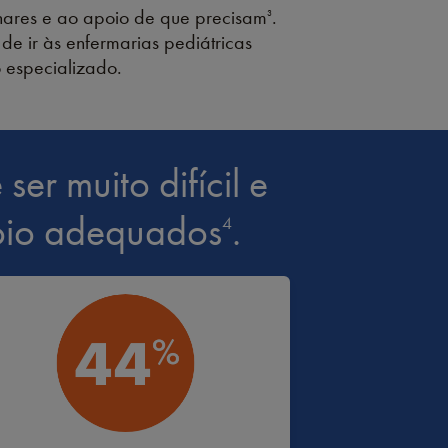
linares e ao apoio de que precisam
.
3
de ir às enfermarias pediátricas
 especializado.
er muito difícil e
poio adequados
.
4