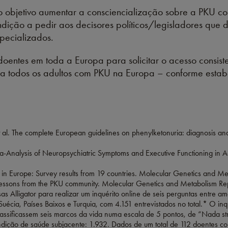
 objetivo aumentar a consciencialização sobre a PKU c
ição a pedir aos decisores políticos/legisladores que d
pecializados.
entes em toda a Europa para solicitar o acesso consiste
ara todos os adultos com PKU na Europa – conforme estab
. The complete European guidelines on phenylketonuria: diagnosis and
a-Analysis of Neuropsychiatric Symptoms and Executive Functioning in 
 in Europe: Survey results from 19 countries. Molecular Genetics and 
a: Lessons from the PKU community. Molecular Genetics and Metabolism Re
s Alligator para realizar um inquérito online de seis perguntas entre a
uécia, Países Baixos e Turquia, com 4.151 entrevistados no total.* O inq
 classificassem seis marcos da vida numa escala de 5 pontos, de “Nada s
ndição de saúde subjacente: 1.932. Dados de um total de 112 doentes 