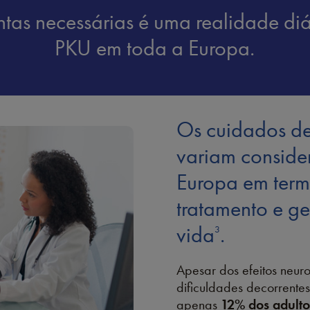
ntas necessárias é uma realidade di
PKU em toda a Europa.
Os cuidados d
variam conside
Europa em term
tratamento e g
vida
.
3
Apesar dos efeitos neur
dificuldades decorrente
apenas
12% dos adulto