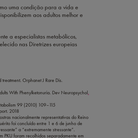
omo uma condição para a vida e
isponibilizem aos adultos melhor e
nte a especialistas metabólicos,
elecido nas Diretrizes europeias
 treatment. Orphanet J Rare Dis.
Adults With Phenylketonuria. Dev Neuropsychol
.
Metabolism 99 (2010) 109–115
port. 2018
mostras nacionalmente representativas do Reino
uérito foi concluído entre 1 e 6 de junho de
tressante” a “extremamente stressante”.
com PKU foram recolhidos separadamente em