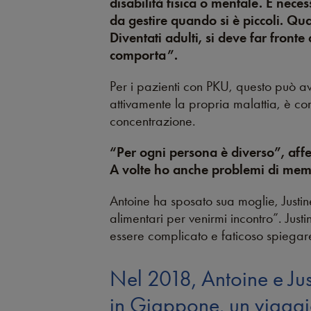
disabilità fisica o mentale. È nece
da gestire quando si è piccoli. Qua
Diventati adulti, si deve far front
comporta”.
Per i pazienti con PKU, questo può av
attivamente la propria malattia, è co
concentrazione.
“Per ogni persona è diverso”, aff
A volte ho anche problemi di mem
Antoine ha sposato sua moglie, Justin
alimentari per venirmi incontro”. Jus
essere complicato e faticoso spiegare 
Nel 2018, Antoine e Jus
in Giappone, un viaggi