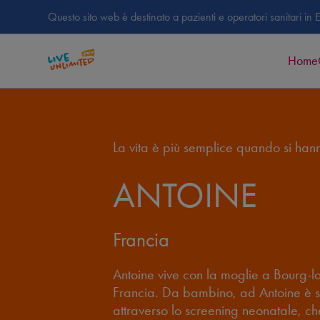
Questo sito web è destinato a pazienti e operatori sanitari 
Home
La vita è più semplice quando si hann
ANTOINE
Francia
Antoine vive con la moglie a Bourg-la-
Francia. Da bambino, ad Antoine è s
attraverso lo screening neonatale, che