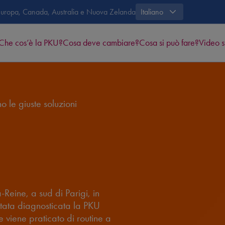
in Europa, Canada, Australia e Nuova Zelanda
Italiano
Che cos’è la PKU?
Cosa deve cambiare?
Cosa si può fare?
Video s
o le giuste soluzioni
Reine, a sud di Parigi, in
tata diagnosticata la PKU
 viene praticato di routine a