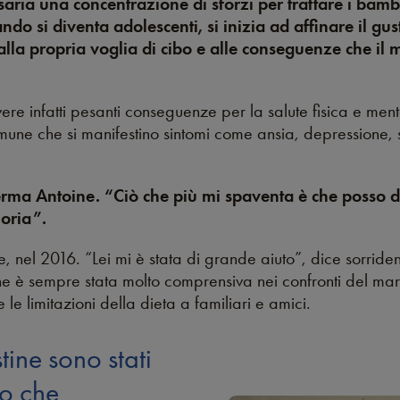
ssaria una concentrazione di sforzi per trattare i bamb
ndo si diventa adolescenti, si inizia ad affinare il g
e alla propria voglia di cibo e alle conseguenze che il
ere infatti pesanti conseguenze per la salute fisica e men
mune che si manifestino sintomi come ansia, depressione, s
erma Antoine. “Ciò che più mi spaventa è che posso d
oria”.
e, nel 2016. “Lei mi è stata di grande aiuto”, dice sorrid
tine è sempre stata molto comprensiva nei confronti del ma
le limitazioni della dieta a familiari e amici.
tine sono stati
o che