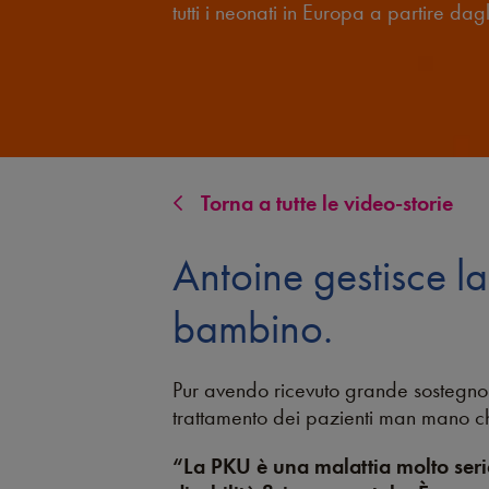
tutti i neonati in Europa a partire dag
Torna a tutte le video-storie
Antoine gestisce l
bambino.
Pur avendo ricevuto grande sostegno d
trattamento dei pazienti man mano ch
“La PKU è una malattia molto seri