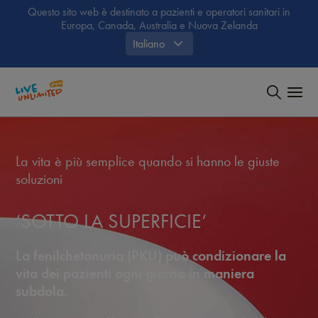
Questo sito web è destinato a pazienti e operatori sanitari in
Europa, Canada, Australia e Nuova Zelanda
Italiano
La vita è più semplice quando si hanno le giuste
soluzioni
‘SOTTO LA SUPERFICIE’
La fenilchetonuria (PKU) può condizionare la
vita dei pazienti ogni giorno in maniera
subdola.