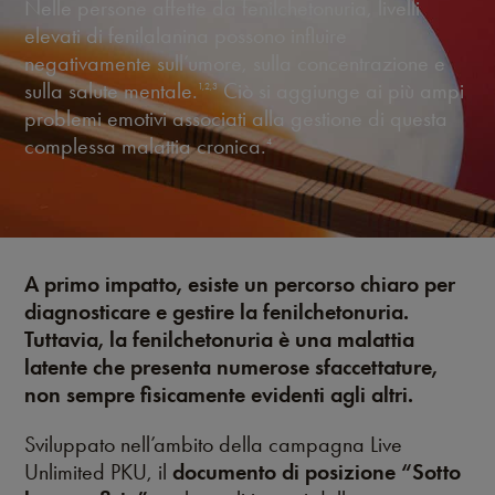
Nelle persone affette da fenilchetonuria, livelli
elevati di fenilalanina possono influire
negativamente sull’umore, sulla concentrazione e
sulla salute mentale.
Ciò si aggiunge ai più ampi
1,2,3
problemi emotivi associati alla gestione di questa
complessa malattia cronica.
4
A primo impatto, esiste un percorso chiaro per
diagnosticare e gestire la fenilchetonuria.
Tuttavia, la fenilchetonuria è una malattia
latente che presenta numerose sfaccettature,
non sempre fisicamente evidenti agli altri.
Sviluppato nell’ambito della campagna Live
Unlimited PKU, il
documento di posizione “Sotto