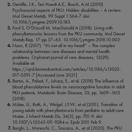
Gentille, J.K., Ten Hoedt A.E., Bosch, A.M (2010)
Psychosocial aspects of PKU: Hidden disabilities – A review.
Mol Genet Metab, 99 Suppl 1:S64-7. doi:
10.1016/j.ymgme.2009.10.183.
Ford S, O’Driscoll M, MacDonald A (2018). Living with
phenylketonuria: lessons from the PKU community. Mol Genet
Metab Rep, 17: pp 57–63. 10.1016/j.ymgmr.2018.10.002
Nunn, R (2017). “It’s not all in my head!” – The complex
relationship between rare diseases and mental health
problems. Orphanet journal of rare diseases, 12(29).
Available at:
https://ojrd.biomedcentral.com/articles/10.1186/s13023-
017-0591-7 [Accessed June 2021]
Bartus, A., Palasti, F., Juhasz, E., et al. (2018) The influence of
blood phenylalanine levels on neurocognitive function in adult
PKU patients. Metabolic Brain Disease, 33, pp. 1609–1615
(2018)
Mütze, U., Roth, A., Weigel, J.F.W., et al (2011). Transition of
young adults with phenylketonuria from pediatric to adult care
Mutze. J Inherit Metab Dis, 34(3), pp. 701-9. doi:
10.1007/s10545-011-9284-x. Epub 2011 Feb 9.
Borghi, L., Moreschi, C., Toscano, A., et al (2020). The PKU