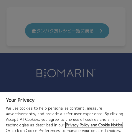
低タンパク食レシピ一覧に戻る
Your Privacy
お問い合わせ
お問い合わせ
We use cookies to help personalise content, measure
プライバシーポリシー
advertisements, and provide a safer user experience. By clicking
Accept All Cookies, you agree to the use of cookies and similar
利用規約
technologies as described in our
Privacy Policy and Cookie Notice
.
コーポレートサイト
Or click on Cookie Preferences to manage your detailed choices.