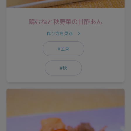
鶏むねと秋野菜の甘酢あん
作り方を見る
#主菜
#秋