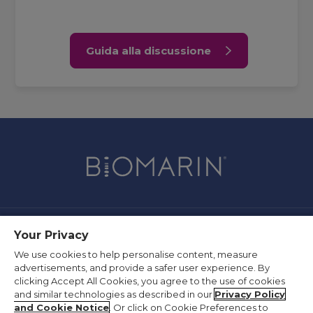
Guida alla discussione
Your Privacy
Contattaci
We use cookies to help personalise content, measure
Policy sulla privacy
advertisements, and provide a safer user experience. By
Termini di utilizzo
clicking Accept All Cookies, you agree to the use of cookies
and similar technologies as described in our
Privacy Policy
Informazioni sui fornitori
and Cookie Notice
. Or click on Cookie Preferences to