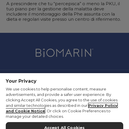
A prescindere che tu “percepisca” o meno la PKU, il
tuo piano per la gestione della malattia deve
includere il monitoraggio della Phe assunta con la
dieta e regolari visite presso un centro di riferimento.
Your Privacy
Contattaci
We use cookies to help personalise content, measure
Policy sulla privacy
advertisements, and provide a safer user experience. By
Termini di utilizzo
clicking Accept All Cookies, you agree to the use of cookies
and similar technologies as described in our
Privacy Policy
Informazioni sui fornitori
and Cookie Notice
. Or click on Cookie Preferences to
Dichiarazione sulla legge sulla schiavitù
manage your detailed choices.
Preferenze sui cookie
Accept All Cookies