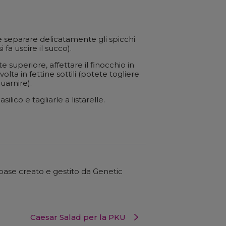
e separare delicatamente gli spicchi
i fa uscire il succo).
 superiore, affettare il finocchio in
olta in fettine sottili (potete togliere
uarnire).
silico e tagliarle a listarelle.
abase creato e gestito da Genetic
Caesar Salad per la PKU