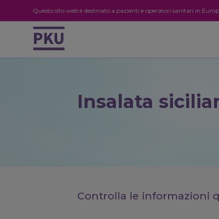
Questo sito web è destinato a pazienti e operatori sanitari in Eur
Insalata sicili
Controlla le informazioni 