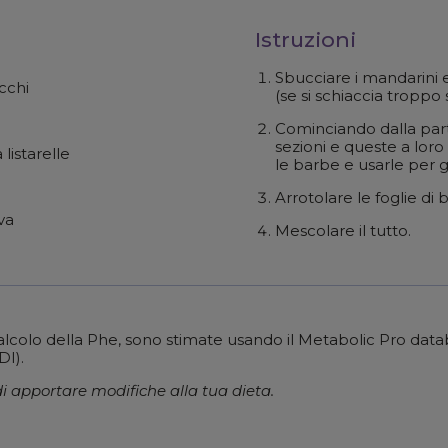
Istruzioni
Sbucciare i mandarini 
icchi
(se si schiaccia troppo s
Cominciando dalla parte
sezioni e queste a loro v
 listarelle
le barbe e usarle per g
Arrotolare le foglie di ba
iva
Mescolare il tutto.
l calcolo della Phe, sono stimate usando il Metabolic Pro dat
DI).
i apportare modifiche alla tua dieta.