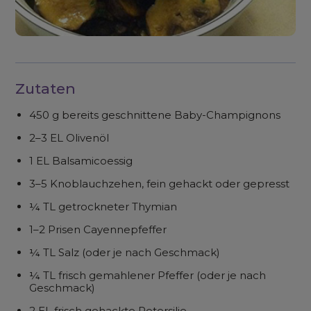
Zutaten
450 g bereits geschnittene Baby-Champignons
2–3 EL Olivenöl
1 EL Balsamicoessig
3–5 Knoblauchzehen, fein gehackt oder gepresst
¼ TL getrockneter Thymian
1–2 Prisen Cayennepfeffer
¼ TL Salz (oder je nach Geschmack)
¼ TL frisch gemahlener Pfeffer (oder je nach
Geschmack)
2 EL frisch gehackte Petersilie