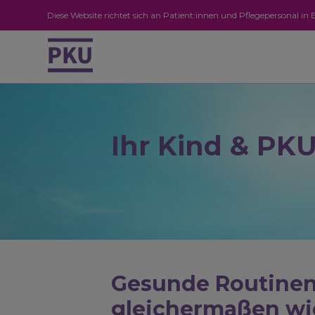
Diese Website richtet sich an Patient:innen und Pflegepersonal i
Ihr Kind & PK
Gesunde Routinen 
gleichermaßen wi