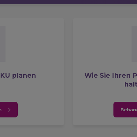
PKU planen
Wie Sie Ihren 
hal
n
Behan