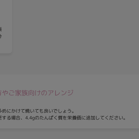
、
、
振
分
方やご家族向けのアレンジ
多めにかけて焼いても良いでしょう。
更する場合、4.4gのたんぱく質を栄養価に追加してください。