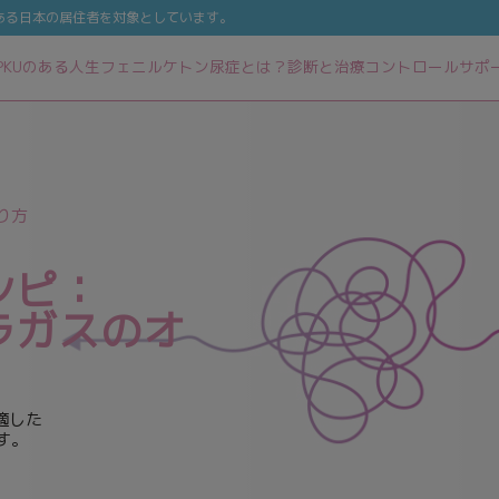
のある日本の居住者を対象としています。
PKUのある人生
フェニルケトン尿症とは？
診断と治療
コントロール
サポ
り方
シピ：
ラガスのオ
適した
す。